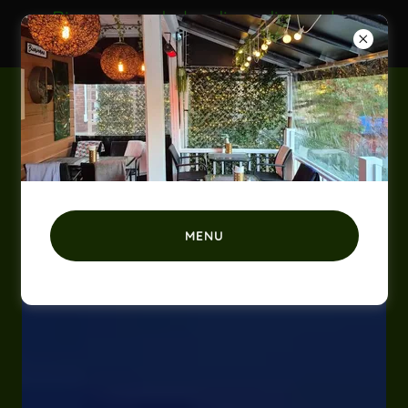
Bienvenue du lundi au dimanche
17h
La Batture
MENU